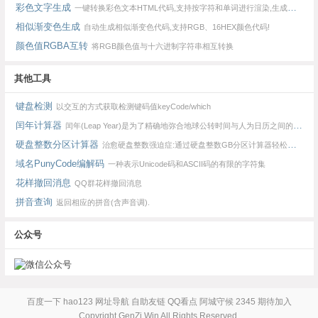
彩色文字生成
一键转换彩色文本HTML代码,支持按字符和单词进行渲染,生成的特效文字可用于论坛签名、回帖等场合.
相似渐变色生成
自动生成相似渐变色代码,支持RGB、16HEX颜色代码!
颜色值RGBA互转
将RGB颜色值与十六进制字符串相互转换
其他工具
键盘检测
以交互的方式获取检测键码值keyCode/which
闰年计算器
闰年(Leap Year)是为了精确地弥合地球公转时间与人为日历之间的差异
硬盘整数分区计算器
治愈硬盘整数强迫症:通过硬盘整数GB分区计算器轻松得到整数MB的分区.
域名PunyCode编解码
一种表示Unicode码和ASCII码的有限的字符集
花样撤回消息
QQ群花样撤回消息
拼音查询
返回相应的拼音(含声音调).
公众号
百度一下
hao123
网址导航
自助友链
QQ看点
阿城守候
2345
期待加入
Copyright
GenZi.Win
All Rights Reserved.