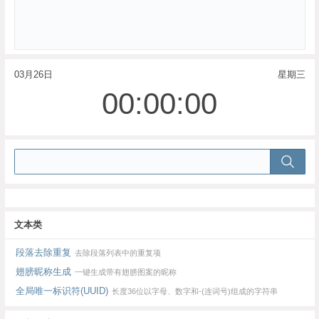
03月26日
星期三
00:00:00
文本类
段落去除重复
去除段落列表中的重复项
翅膀昵称生成
一键生成带有翅膀图案的昵称
全局唯一标识符(UUID)
长度36位以字母、数字和-(连词号)组成的字符串