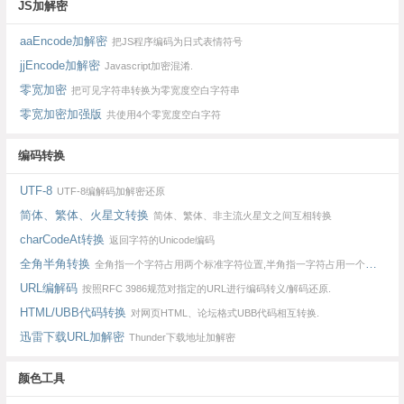
JS加解密
aaEncode加解密
把JS程序编码为日式表情符号
jjEncode加解密
Javascript加密混淆.
零宽加密
把可见字符串转换为零宽度空白字符串
零宽加密加强版
共使用4个零宽度空白字符
编码转换
UTF-8
UTF-8编解码加解密还原
简体、繁体、火星文转换
简体、繁体、非主流火星文之间互相转换
charCodeAt转换
返回字符的Unicode编码
全角半角转换
全角指一个字符占用两个标准字符位置,半角指一字符占用一个标准的字符位置.
URL编解码
按照RFC 3986规范对指定的URL进行编码转义/解码还原.
HTML/UBB代码转换
对网页HTML、论坛格式UBB代码相互转换.
迅雷下载URL加解密
Thunder下载地址加解密
颜色工具